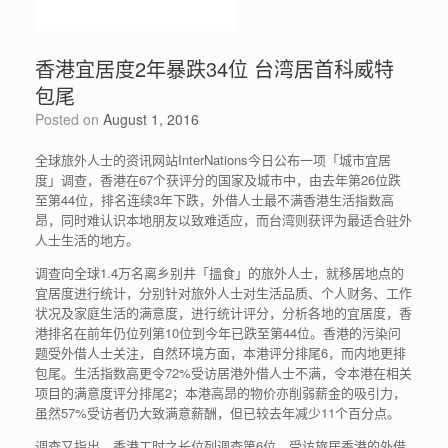
香港宜居度2年暴跌34位 台湾居首科威特
包尾
Posted on
August 1, 2016
全球旅外人士的资讯网站InterNations今日公布一项「城市宜居
度」调查，香港在67个获评分的国家及城市中，由去年第26位跌
至第44位，排名连续3年下跌，外借人士最不满香港生活指数高
昂，同时难认识本地朋友以致难适应，而台湾则获评为最适合驻外
人士生活的地方。
调查向全球1.4万名离乡别井「搵食」的旅外人士，就移居地点的
宜居度进行统计，分别针对旅外人士对生活品质、个人财务、工作
状况及家庭生活的满意度，进行统计评分，分析各地的宜居度，香
港排名在前年仍位列第10位到今年已跌至第44位。香港的污染问
题受外借人士关注，自然环境方面，本港评分排尾6，而内地更排
包尾。生活指数高更令72%受访居港外借人士不满，令本港在相关
项目的满意度评分排尾2；本港高昂的物价亦削弱薪金的吸引力，
虽然57%受访者仍大致满意薪酬，但已较去年减少11个百分点。
调查又指出，香港工时之长位列调查第6位，受访旅居香港的外借