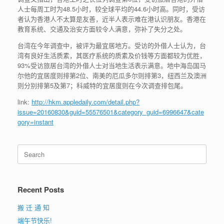
人士每周工时为48.5小时，较全球平均的44.6小时高。同时，受访
者认为香港人不太算是友善，近半人表示难在港认识朋友。香港在
教育系统、交通及治安方面较令人满意，弥补了失分之处。
台湾在今年调查中，被评为最宜居地方。受访的外借人士认为，台
湾有良好生活质素，其医疗系统的质素及价钱等方面都较为优胜，
93%受访旅居台湾的外借人士对当地生活表示满意。地中海岛国马
尔他的宜居度则排第2位、南美的厄瓜多尔则排第3，纽西兰及澳洲
则分别排第5及第7；科威特的宜居度则在今次调查排包尾。
link:
http://hkm.appledaily.com/detail.php?
issue=20160830&guid=55576501&category_guid=6996647&cate
gory=instant
Search
for:
Recent Posts
搬 迁 通 知
端午节快乐!