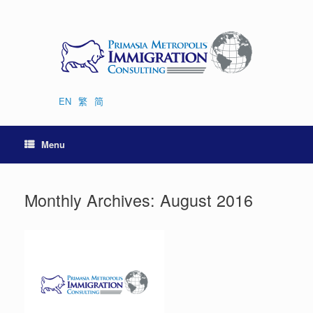
Skip
to
content
EN
繁
简
Menu
Monthly Archives:
August 2016