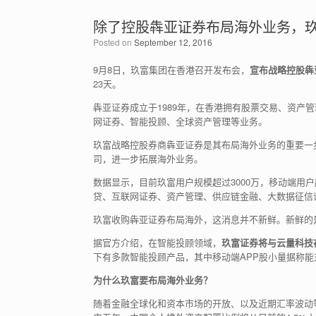
除了控股犇亚证券布局海外业务，
Posted on
September 12, 2016
9月8日，玖富集团在香港召开发布会，
宣布战略控股犇
23天。
犇亚证券成立于1989年，在香港拥有股票交易、资产
网证券、智能投顾、全球资产管理等业务。
玖富战略控股券商犇亚证券是其布局海外业务的重要一
司，进一步拓展海外业务。
数据显示，目前玖富用户规模超过3000万，移动端用
贷、互联网证券、资产管理、供应链金融、大数据征信
玖富收购犇亚证券布局海外，这消息并不新鲜。新鲜的
据官方介绍，在智能投顾领域，
玖富证券将与云量科技
下有多款智能投顾产品，其中移动端APP股小量据称能
为什么玖富要布局海外业务？
随着金融全球化和资本市场的开放、以及近期汇率波动