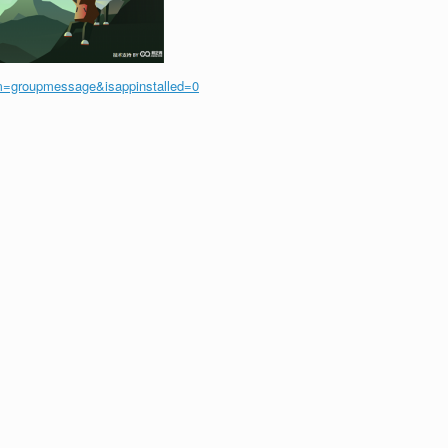
m=groupmessage&isappinstalled=0