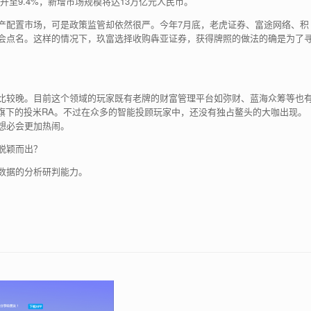
升至9.4%，新增市场规模将达13万亿元人民币。
产配置市场，可是政策监管却依然很严。今年7月底，老虎证券、富途网络、积
会点名。这样的情况下，玖富选择收购犇亚证券，获得牌照的做法的确是为了
比较晚。目前这个领域的玩家既有老牌的财富管理平台如弥财、蓝海众筹等也
旗下的投米RA。不过在众多的智能投顾玩家中，还没有独占鳌头的大咖出现。
想必会更加热闹。
脱颖而出？
数据的分析研判能力。