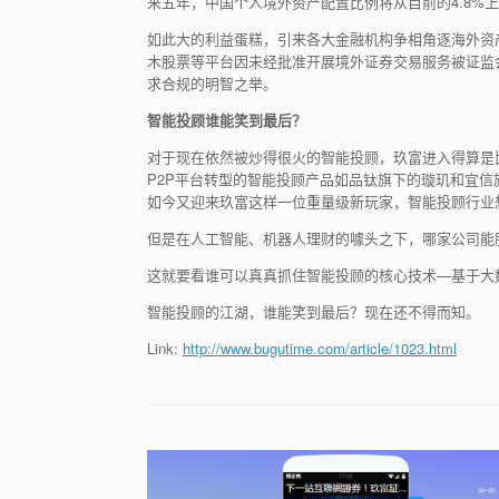
来五年，中国个人境外资产配置比例将从目前的4.8%上
如此大的利益蛋糕，引来各大金融机构争相角逐海外资
木股票等平台因未经批准开展境外证券交易服务被证监
求合规的明智之举。
智能投顾谁能笑到最后？
对于现在依然被炒得很火的智能投顾，玖富进入得算是
P2P平台转型的智能投顾产品如品钛旗下的璇玑和宜信
如今又迎来玖富这样一位重量级新玩家，智能投顾行业
但是在人工智能、机器人理财的噱头之下，哪家公司能
这就要看谁可以真真抓住智能投顾的核心技术—基于大
智能投顾的江湖，谁能笑到最后？现在还不得而知。
Link:
http://www.bugutime.com/article/1023.html