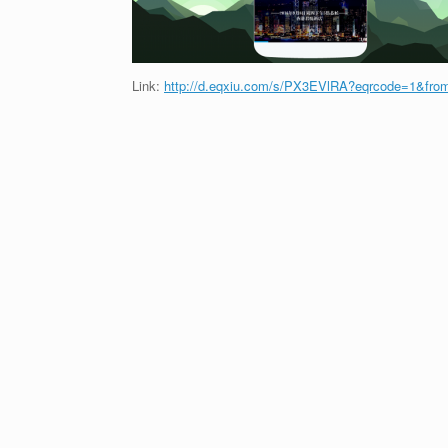
Link:
http://d.eqxiu.com/s/PX3EVlRA?eqrcode=1&fro