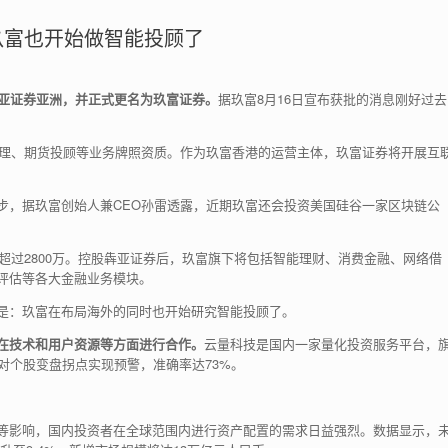
玖富也开始做智能投顾了
亚证券亚洲，并正式更名为玖富证券。
据玖富8月16日宣布获批的消息刚好过去
管理、期货投顾等业务牌照资质。作为玖富香港的运营主体，玖富证券将开展互
步，据玖富创始人兼CEO孙雷透露，近期玖富还会投资美国硅谷一家区块链公
户超过2800万。控股犇亚证券后，玖富旗下将包括智能理财、消费金融、网络借
评估等各大金融业务模块。
是：玖富在布局海外的同时也开始研究智能投顾了。
在技术和用户资源等方面进行合作。
云量科技是国内一家量化投资服务平台，
对个股变盘拐点实现预警，准确率达73%。
等影响，国内投资者在全球范围内进行资产配置的需求日益强烈。数据显示，