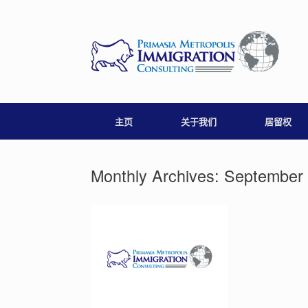
Skip
to
content
主页
关于我们
居留权
Monthly Archives:
September