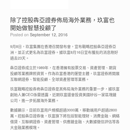
除了控股犇亞證券佈局海外業務，玖富也
開始做智慧投顧了
Posted on
September 12, 2016
9月8日，玖富集團在香港召開發布會，宣布戰略控股犇亞證券亞
洲，並正式更名為玖富證券。據玖富8月16日宣布獲批的消息剛好
過去23天。
犇亞證券成立於1989年，在香港擁有股票交易、資產管理、期貨
投顧等業務牌照資質。作為玖富香港的運營主體，玖富證券將開展
互聯網證券、智能投顧、全球資產管理等業務。
玖富戰略控股券商犇亞證券是其佈局海外業務的重要一步，據玖富
創始人兼CEO孫雷透露，近期玖富還會投資美國矽谷一家區塊鏈
公司，進一步拓展海外業務。
數據顯示，目前玖富用戶規模超過3000萬，移動端用戶超過2800
萬。控股犇亞證券後，玖富旗下將包括智能理財、消費金融、網絡
借貸、互聯網證券、資產管理、供應鏈金融、大數據徵信評估等各
大金融業務模塊。