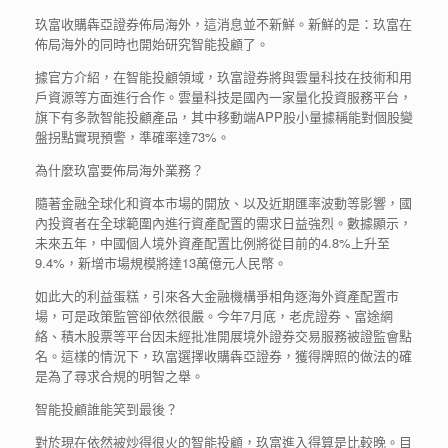
玖富收購犇亞證券佈局海外，這消息並不新鮮。新鮮的是：玖富在
佈局海外的同時也開始研究智能投顧了。
據官方介紹，在智能投顧領域，玖富證券將與雲量科技在技術和用
戶資源等方面進行合作。雲量科技是國內一家量化投資服務平台，
旗下有多款智能投顧產品，其中移動端APP股小量據稱能對個股變
盤拐點實現預警，準確率達73%。
為什麼玖富要佈局海外業務？
隨著金融全球化和資本市場的開放、以及近期匯率波動等影響，國
內投資者在全球範圍內進行資產配置的需求日益強烈。數據顯示，
未來五年，中國個人境外資產配置比例將從目前的4.8%上升至
9.4%，新增市場規模將達13萬億元人民幣。
如此大的利益蛋糕，引來各大金融機構爭相角逐海外資產配置市
場，可是政策監管卻依然很嚴。今年7月底，老虎證券、富途網
絡、積木股票等平台因未經批准開展境外證券交易服務被證監會點
名。這樣的情況下，玖富選擇收購犇亞證券，獲得牌照的做法的確
是為了尋求合規的明智之舉。
智能投顧誰能笑到最後？
對於現在依然被炒得很火的智能投顧，玖富進入得算是比較晚。目