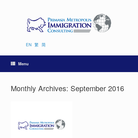
Skip
to
content
EN
繁
简
Menu
Monthly Archives:
September 2016