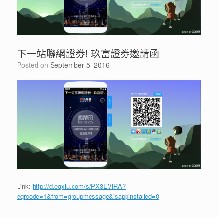
下一站聯網證劵! 玖富證劵邀請函
Posted on
September 5, 2016
Link:
http://d.eqxiu.com/s/PX3EVlRA?
eqrcode=1&from=groupmessage&isappinstalled=0