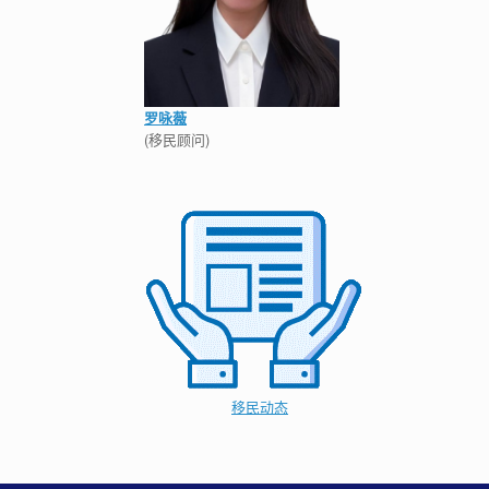
罗咏薇
(移民顾问)
移民动态