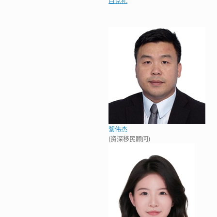
白克礼
黎伟杰
(资深移民顾问)