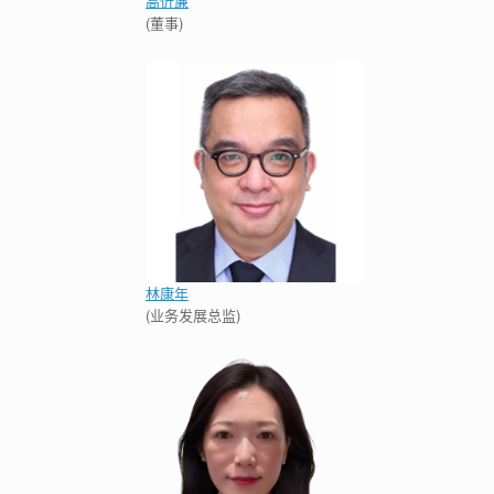
高忻亷
(董事)
林康年
(业务发展总监)