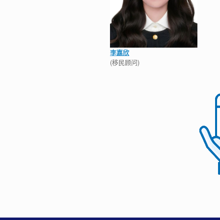
李嘉欣
(移民顾问)