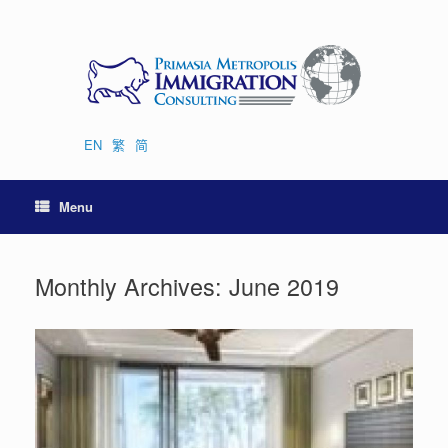
Skip
to
content
EN
繁
简
Menu
Monthly Archives:
June 2019