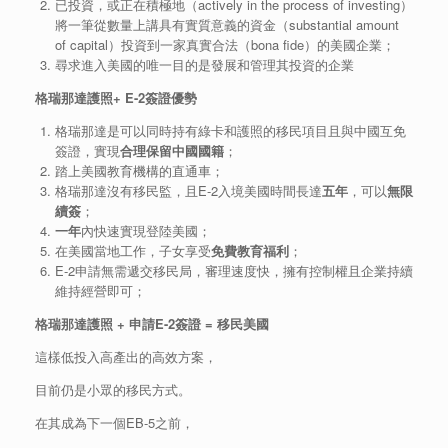
已投資，或正在積極地（actively in the process of investing）
將一筆從數量上講具有實質意義的資金（substantial amount
of capital）投資到一家真實合法（bona fide）的美國企業；
尋求進入美國的唯一目的是發展和管理其投資的企業
格瑞那達護照
+ E-2
簽證優勢
格瑞那達是可以同時持有綠卡和護照的移民項目且與中國互免
簽證，實現
合理保留中國國籍
；
踏上美國教育機構的直通車；
格瑞那達沒有移民監，且E-2入境美國時間長達
五年
，可以
無限
續簽
；
一年
內快速實現登陸美國；
在美國當地工作，子女享受
免費教育福利
；
E-2申請無需遞交移民局，審理速度快，擁有控制權且企業持續
維持經營即可；
格瑞那達護照
+
申請
E-2
簽證
=
移民美國
這樣低投入高產出的高效方案，
目前仍是小眾的移民方式。
在其成為下一個EB-5之前，