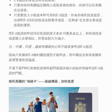
只要你保持美國協定國商人或投資者的身份，你就可以在美國
合法居留。
只需要投入小額資本即可得到E-2簽證：作為非移民投資簽證，
法律對E-2項目的投資金額要求僅是：“足夠多”去支撐企業或是
貿易的運營。
而E-2簽證的申請項目投資額度大多於15萬美金以上，和其他投資
或是購入企業相比，所需金額大大減少。
注：中國，印度，越南等國家的公民不能直接申請
E-2
簽證。
因為只有擁有E-2條約國的護照才能申請，而中國並沒有與美國有
簽署雙邊投資協議，
不過下面PMIC首都投資移民顧問就講詳細介紹如何突破申請E-2簽
證的門檻。
移民美國的“准綠卡”——曲線獲簽，加快進度