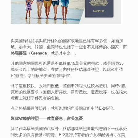
與美國締結貿易與航行條約的國家或地區已經有80多個，如新加
坡、加拿大、韓國，但同時也包括了一些名不見經傳的小國家，而
格瑞那達（
Grenada
）就是其中之一。
其他國家的國民可以通過不低於低15萬美元的捐款，或是購買35
萬美金以上的房地產，在數月內獲得格瑞那達護照，以此來申請
E2簽證，拿到移民美國的“准綠卡”。
除了速度較快、入籍門檻低，整個申請程式也較為透明。同時相對
寬鬆的稅務要求（無個人所得稅、淨資產稅、遺產稅等）也在很大
程度上減輕了移民者的負擔。
有了格瑞那達護照後，就可以開始向美國政府申請E-2簽證。
幫你省錢的護照
——
教育優惠，留美無憂
除了作為移民美國的跳板外，格瑞那達護照還能讓您的下一代享受
到更多的教育優勢和資源。E-2簽證持有者的子女和配偶均可在美