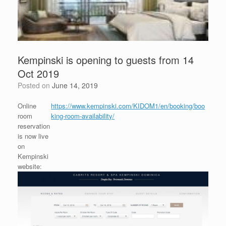
Kempinski is opening to guests from 14
Oct 2019
Posted on
June 14, 2019
Online
https://www.kempinski.com/KIDOM1/en/booking/boo
room
king-room-availability/
reservation
is now live
on
Kempinski
website: