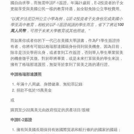
國自由求學，而無需申請F-1簽證。年滿21歲前，E-2投資者的子女
更能享受與美國公民一樣的教育待遇，如全額免除公立學校費用。
“
以賓夕法尼亞州公立小學為例，以
E-2
投資者子女身份完成美國小
學至高中教育，相較於以
F-1
簽證就讀的學生而言，省下了將近
100
萬人民幣
，可用于未來大學教育或其他用途。
”
而如果你或者你的下一代已在美國大學讀書，作為F1學生簽證持
有者，你將有可能以格瑞那達國籍身份得到留美機會。因為目前，
除非是頂尖學府出身，或者拿到工作簽證，否則華人學生畢業留美
的機會微乎其微。對於即將畢業，或是未來打算留美的學生來說，
擁有了格瑞那達護照，無疑等於拿到了留美之路的通行證。
申請格瑞那達護照
年滿十八周歲、身體健康、無犯罪記錄
捐款不低於15萬美金
或
購買至少22萬美元由政府指定的房產項目/股權
申請
E-2
簽證
擁有與美國長期保持有效國際貿易和航行條約的國家的國籍；